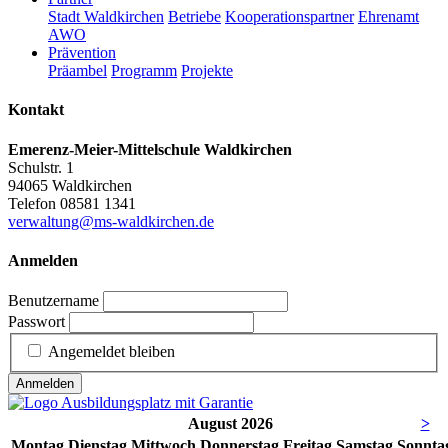
Stadt Waldkirchen
Betriebe
Kooperationspartner
Ehrenamt
AWO
Prävention
Präambel
Programm
Projekte
Kontakt
Emerenz-Meier-Mittelschule Waldkirchen
Schulstr. 1
94065 Waldkirchen
Telefon 08581 1341
verwaltung@ms-waldkirchen.de
Anmelden
Benutzername
Passwort
Angemeldet bleiben
Anmelden
August 2026
>
Mo
ntag
Di
enstag
Mi
ttwoch
Do
nnerstag
Fr
eitag
Sa
mstag
So
nnta