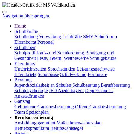
Navigation überspringen
Home
Schulfamilie
Schulleitung
Verwaltung
Lehrkräfte
SMV Schulforum
Elternbeirat
Personal
Schulleben
Schulprofil
Haus- und Schulordnung
Bewegung und
Gesundheit
Feste, Feiern, Wettbewerbe
Schulgebäude
Elterninfos
Unterrichtszeiten
Sprechstunden
Leistungsnachweise
Elternbriefe
Schulbusse
Schulverbund
Formulare
Beratung
Jugendsozialarbeit an Schulen
Schulberatung
Berufsberatung
Schulpsychologie
IFD Niederbayern
Depressionen -
Angststörungen
Ganztag
Gebundene Ganztagsbetreuung
Offene Ganztagsbetreuung
Team
Speisenplan
Berufsorientierung
Ausbildung garantiert
Maßnahmen-Jahresplan
Betriebspraktikum
Berufswahlsiegel
Partner