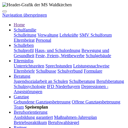
Navigation überspringen
Home
Schulfamilie
Schulleitung
Verwaltung
Lehrkräfte
SMV Schulforum
Elternbeirat
Personal
Schulleben
Schulprofil
Haus- und Schulordnung
Bewegung und
Gesundheit
Feste, Feiern, Wettbewerbe
Schulgebäude
Elterninfos
Unterrichtszeiten
Sprechstunden
Leistungsnachweise
Elternbriefe
Schulbusse
Schulverbund
Formulare
Beratung
Jugendsozialarbeit an Schulen
Schulberatung
Berufsberatung
Schulpsychologie
IFD Niederbayern
Depressionen -
Angststörungen
Ganztag
Gebundene Ganztagsbetreuung
Offene Ganztagsbetreuung
Team
Speisenplan
Berufsorientierung
Ausbildung garantiert
Maßnahmen-Jahresplan
Betriebspraktikum
Berufswahlsiegel
Partner