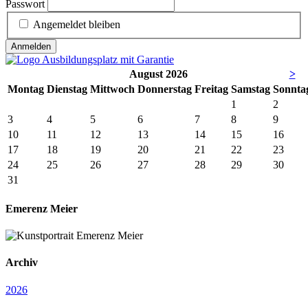
Passwort
Angemeldet bleiben
Anmelden
August 2026
>
Mo
ntag
Di
enstag
Mi
ttwoch
Do
nnerstag
Fr
eitag
Sa
mstag
So
nnta
1
2
3
4
5
6
7
8
9
10
11
12
13
14
15
16
17
18
19
20
21
22
23
24
25
26
27
28
29
30
31
Emerenz Meier
Archiv
2026