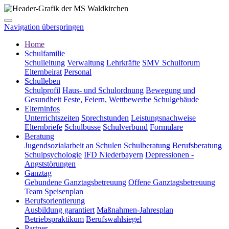
Navigation überspringen
Home
Schulfamilie
Schulleitung
Verwaltung
Lehrkräfte
SMV Schulforum
Elternbeirat
Personal
Schulleben
Schulprofil
Haus- und Schulordnung
Bewegung und
Gesundheit
Feste, Feiern, Wettbewerbe
Schulgebäude
Elterninfos
Unterrichtszeiten
Sprechstunden
Leistungsnachweise
Elternbriefe
Schulbusse
Schulverbund
Formulare
Beratung
Jugendsozialarbeit an Schulen
Schulberatung
Berufsberatung
Schulpsychologie
IFD Niederbayern
Depressionen -
Angststörungen
Ganztag
Gebundene Ganztagsbetreuung
Offene Ganztagsbetreuung
Team
Speisenplan
Berufsorientierung
Ausbildung garantiert
Maßnahmen-Jahresplan
Betriebspraktikum
Berufswahlsiegel
Partner