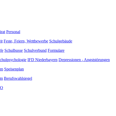
irat
Personal
it
Feste, Feiern, Wettbewerbe
Schulgebäude
efe
Schulbusse
Schulverbund
Formulare
chulpsychologie
IFD Niederbayern
Depressionen - Angststörungen
am
Speisenplan
um
Berufswahlsiegel
O