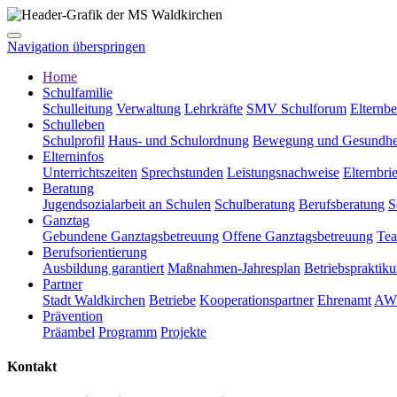
Navigation überspringen
Home
Schulfamilie
Schulleitung
Verwaltung
Lehrkräfte
SMV Schulforum
Elternbe
Schulleben
Schulprofil
Haus- und Schulordnung
Bewegung und Gesundhe
Elterninfos
Unterrichtszeiten
Sprechstunden
Leistungsnachweise
Elternbri
Beratung
Jugendsozialarbeit an Schulen
Schulberatung
Berufsberatung
S
Ganztag
Gebundene Ganztagsbetreuung
Offene Ganztagsbetreuung
Te
Berufsorientierung
Ausbildung garantiert
Maßnahmen-Jahresplan
Betriebspraktik
Partner
Stadt Waldkirchen
Betriebe
Kooperationspartner
Ehrenamt
AW
Prävention
Präambel
Programm
Projekte
Kontakt