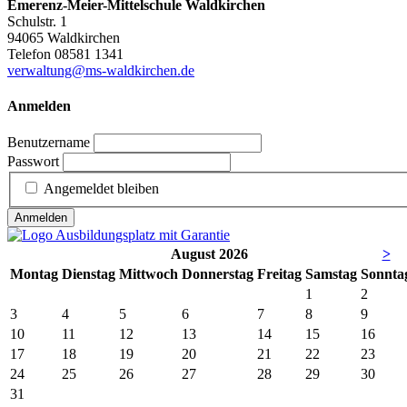
Emerenz-Meier-Mittelschule Waldkirchen
Schulstr. 1
94065 Waldkirchen
Telefon 08581 1341
verwaltung@ms-waldkirchen.de
Anmelden
Benutzername
Passwort
Angemeldet bleiben
Anmelden
August 2026
>
Mo
ntag
Di
enstag
Mi
ttwoch
Do
nnerstag
Fr
eitag
Sa
mstag
So
nnta
1
2
3
4
5
6
7
8
9
10
11
12
13
14
15
16
17
18
19
20
21
22
23
24
25
26
27
28
29
30
31